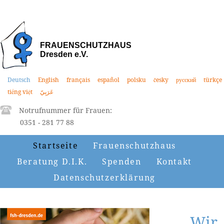
FRAUENSCHUTZHAUS
Dresden e.V.
Deutsch
English
français
español
polsku
česky
русский
türkçe
tiếng việt
عَرَبِيّ
Notrufnummer für Frauen:
0351 - 281 77 88
Startseite
Frauenschutzhaus
Beratung D.I.K.
Spenden
Kontakt
Datenschutzerklärung
Wir