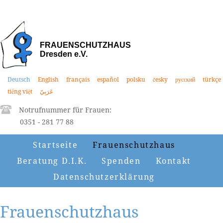
FRAUENSCHUTZHAUS
Dresden e.V.
Deutsch
English
français
español
polsku
česky
русский
türkçe
tiếng việt
عَرَبِيّ
Notrufnummer für Frauen:
0351 - 281 77 88
Startseite
Frauenschutzhaus
Beratung D.I.K.
Spenden
Kontakt
Datenschutzerklärung
Frauenschutzhaus