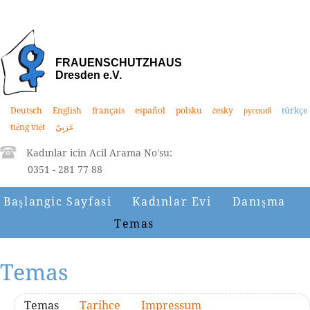
FRAUENSCHUTZHAUS
Dresden e.V.
Deutsch
English
français
español
polsku
česky
русский
türkçe
tiếng việt
عَرَبِيّ
Kadınlar icin Acil Arama No'su:
0351 - 281 77 88
Başlangic Sayfasi
Kadınlar Evi
Danışma
Temas
Temas
Temas
Tarihce
Impressum